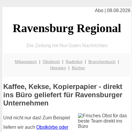
Abo | 08.08.2026
Ravensburg Regional
Die Zeitung mit Nur Guten Nachrichten
Mittagstisch
|
Obstkorb
|
Radtrikot
|
Branchenbuch
|
Heiraten
|
Bücher
Kaffee, Kekse, Kopierpapier - direkt
ins Büro geliefert für Ravensburger
Unternehmen
Und nicht nur das! Zum Beispiel
liefern wir auch
Obstkörbe oder